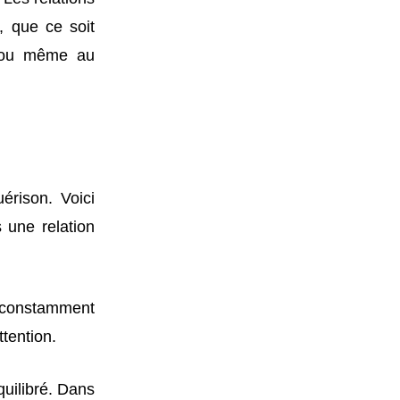
, que ce soit
e ou même au
érison. Voici
 une relation
 constamment
ttention.
quilibré. Dans