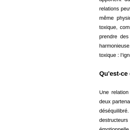
relations peu
même physiqu
toxique, com
prendre des
harmonieuse.
toxique : l’ig
Qu’est-ce 
Une relation
deux partenai
déséquilibré
destructeurs
émotionnelle,