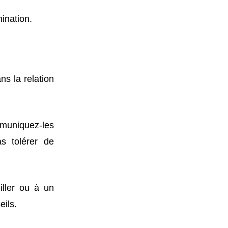
ination.
ns la relation
mmuniquez-les
s tolérer de
ller ou à un
eils.