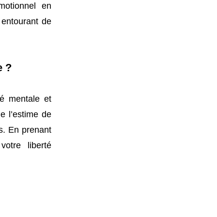
motionnel en
s entourant de
e ?
té mentale et
e l’estime de
s. En prenant
otre liberté