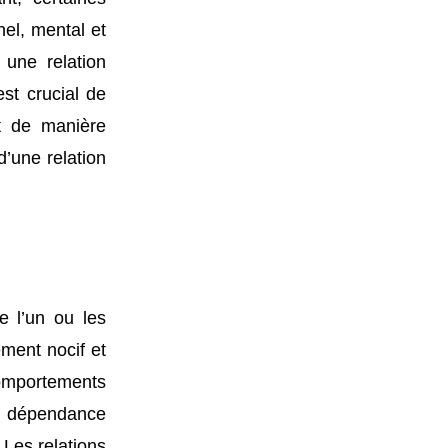
nel, mental et
 une relation
st crucial de
t de manière
’une relation
e l’un ou les
ement nocif et
comportements
la dépendance
 Les relations